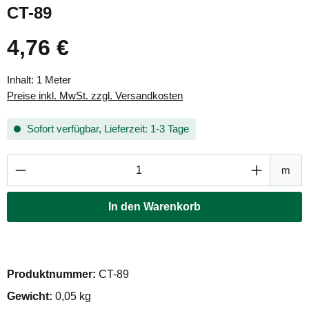
CT-89
4,76 €
Regulärer Preis:
Inhalt:
1 Meter
Preise inkl. MwSt. zzgl. Versandkosten
Sofort verfügbar, Lieferzeit: 1-3 Tage
Produkt Anzahl: Gib den gewünschten Wert ei
m
In den Warenkorb
Produktnummer:
CT-89
Gewicht:
0,05 kg