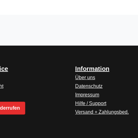
ice
Information
Über uns
ht
Datenschutz
Impressum
Hilfe / Support
iderrufen
Versand + Zahlungsbed.
ink)
er Link)
 Tab (externer Link)
Link)