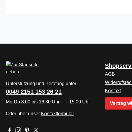
Shopserv
AGB
Widerrufsrec
Unterstützung und Beratung unter:
Kontakt
0049 2151 153 26 21
Mo-Do 8:00 bis 16:30 Uhr - Fr-15:00 Uhr
Vertrag w
Oder über unser
Kontaktformular
.
Besuche uns auf Facebook – öffnet in neuem Tab (externer L
Schau auf Instagram vorbei – öffnet in neuem Tab (extern
Lass dich auf Pinterest inspirieren – öffnet in neuem
Folge uns auf X – öffnet in neuem Tab (externer 