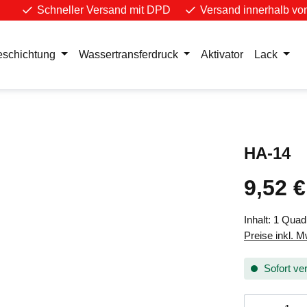
Schneller Versand mit DPD
Versand innerhalb vo
eschichtung
Wassertransferdruck
Aktivator
Lack
HA-14
9,52 €
Regulärer Pr
Inhalt:
1 Quad
Preise inkl. 
Sofort ver
Produkt 