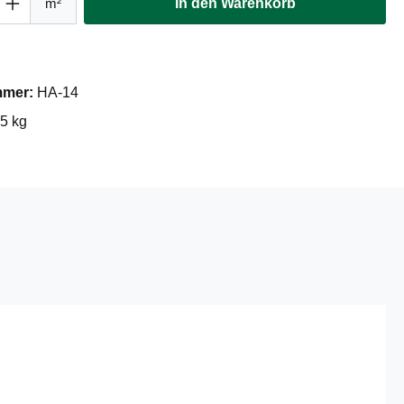
m²
In den Warenkorb
mmer:
HA-14
05 kg