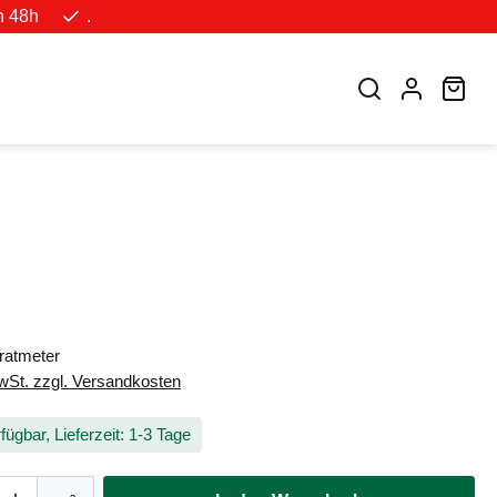
n 48h
.
War
eis:
ratmeter
MwSt. zzgl. Versandkosten
fügbar, Lieferzeit: 1-3 Tage
Anzahl: Gib den gewünschten Wert ein oder