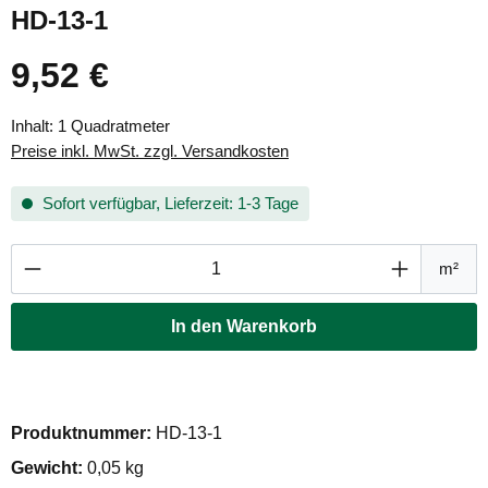
HD-13-1
9,52 €
Regulärer Preis:
Inhalt:
1 Quadratmeter
Preise inkl. MwSt. zzgl. Versandkosten
Sofort verfügbar, Lieferzeit: 1-3 Tage
Produkt Anzahl: Gib den gewünschten Wert ei
m²
In den Warenkorb
Produktnummer:
HD-13-1
Gewicht:
0,05 kg