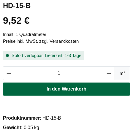
HD-15-B
9,52 €
Regulärer Preis:
Inhalt:
1 Quadratmeter
Preise inkl. MwSt. zzgl. Versandkosten
Sofort verfügbar, Lieferzeit: 1-3 Tage
Produkt Anzahl: Gib den gewünschten Wert ei
m²
In den Warenkorb
Produktnummer:
HD-15-B
Gewicht:
0,05 kg