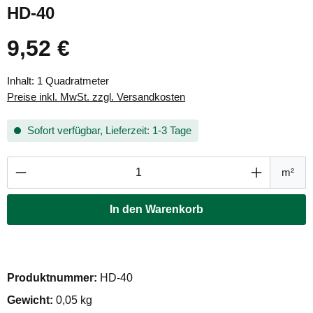
HD-40
9,52 €
Regulärer Preis:
Inhalt:
1 Quadratmeter
Preise inkl. MwSt. zzgl. Versandkosten
Sofort verfügbar, Lieferzeit: 1-3 Tage
Produkt Anzahl: Gib den gewünschten Wert ei
m²
In den Warenkorb
Produktnummer:
HD-40
Gewicht:
0,05 kg