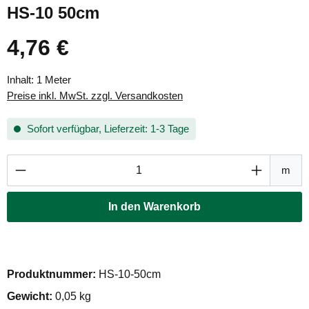
HS-10 50cm
4,76 €
Regulärer Preis:
Inhalt:
1 Meter
Preise inkl. MwSt. zzgl. Versandkosten
Sofort verfügbar, Lieferzeit: 1-3 Tage
Produkt Anzahl: Gib den gewünschten Wert ei
m
In den Warenkorb
Produktnummer:
HS-10-50cm
Gewicht:
0,05 kg