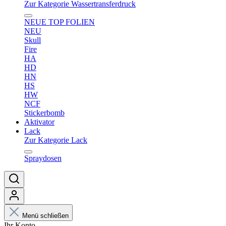
Zur Kategorie Wassertransferdruck
NEUE TOP FOLIEN
NEU
Skull
Fire
HA
HD
HN
HS
HW
NCF
Stickerbomb
Aktivator
Lack
Zur Kategorie Lack
Spraydosen
Menü schließen
Ihr Konto