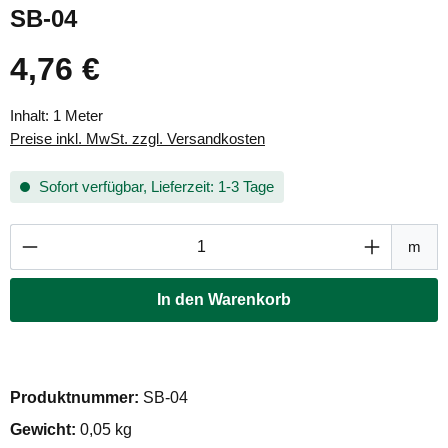
SB-04
4,76 €
Regulärer Preis:
Inhalt:
1 Meter
Preise inkl. MwSt. zzgl. Versandkosten
Sofort verfügbar, Lieferzeit: 1-3 Tage
Produkt Anzahl: Gib den gewünschten Wert ei
m
In den Warenkorb
Produktnummer:
SB-04
Gewicht:
0,05 kg