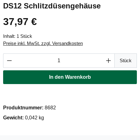
DS12 Schlitzdüsengehäuse
37,97 €
Regulärer Preis:
Inhalt:
1 Stück
Preise inkl. MwSt. zzgl. Versandkosten
Produkt Anzahl: Gib den gewünschten Wert ei
Stück
In den Warenkorb
Produktnummer:
8682
Gewicht:
0,042 kg