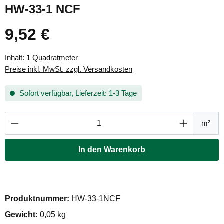
HW-33-1 NCF
9,52 €
Regulärer Preis:
Inhalt:
1 Quadratmeter
Preise inkl. MwSt. zzgl. Versandkosten
Sofort verfügbar, Lieferzeit: 1-3 Tage
Produkt Anzahl: Gib den gewünschten Wert ei
m²
In den Warenkorb
Produktnummer:
HW-33-1NCF
Gewicht:
0,05 kg